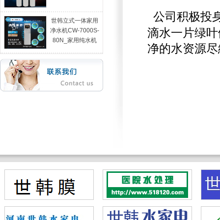
公司积极投
世韩立式一体家用
滴水一片绿叶
净水机CW-7000S-
80N_家用纯水机
净的水资源尽