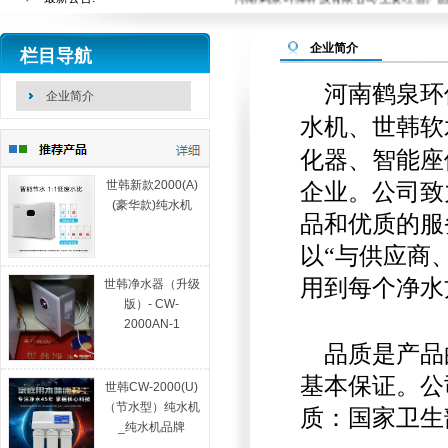
站内搜索：
企业简介
栏目导航
河南鹤泉环
企业简介
水机、世韩软
化器、智能座
世韩新款2000(A)
企业。公司致
(豪华款)纯水机
品和优质的服
以“与供应商
用到每个净水
世韩净水器（升级
版）- CW-
2000AN-1
品质是产品
基本保证。公
世韩CW-2000(U)
（节水型）纯水机
质：国家卫生
_纯水机品牌