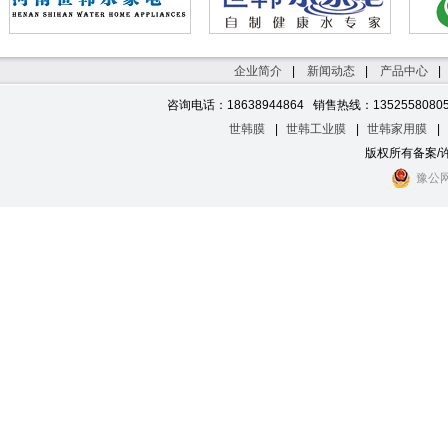
河南世韩水家电
世韩官网
世韩水网
大河水网
世韩纯水机
水处理医
企业简介
|
新闻动态
|
产品中心
|
纯净水设备
医院水处理设备
世韩纯水机
世韩CSM反渗透膜
世韩净水机
净水机招商
湖北纯水机
山西纯净水设备
湖南水处理
陕西水处理设备
濮阳纯水机
安阳纯水
咨询电话：18638944864 销售热线：1352558080
三门峡纯水机
开封水处理
焦作净水机
鹤壁纯水机
信阳净水机
世韩膜
|
世韩工业膜
|
世韩家用膜
|
版权所有备案/
豫公网