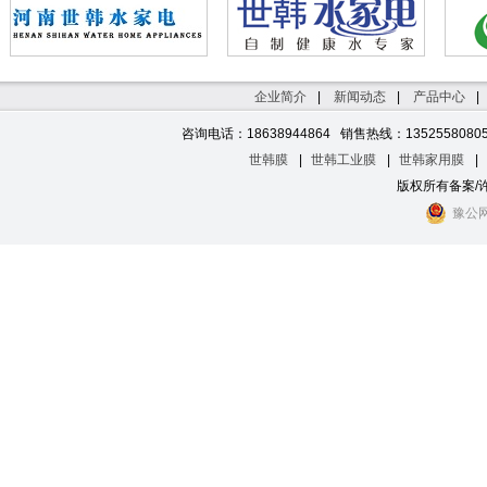
河南世韩水家电
世韩官网
世韩水网
大河水网
世韩纯水机
水处理医
企业简介
|
新闻动态
|
产品中心
|
纯净水设备
医院水处理设备
世韩纯水机
世韩CSM反渗透膜
世韩净水机
净水机招商
湖北纯水机
山西纯净水设备
湖南水处理
陕西水处理设备
濮阳纯水机
安阳纯水
咨询电话：18638944864 销售热线：1352558080
三门峡纯水机
开封水处理
焦作净水机
鹤壁纯水机
信阳净水机
世韩膜
|
世韩工业膜
|
世韩家用膜
|
版权所有备案/
豫公网