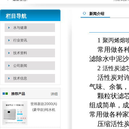
站内搜索：
新闻介绍
栏目导航
水与健康
1
聚丙烯熔
行业资讯
常用做各
技术资料
滤除水中泥沙
公司新闻
2
活性炭滤
活性炭对
技术信息
气味、余氯，
颗粒状滤
组成简单，成
世韩新款2000(A)
(豪华款)纯水机
常用做各种家
压缩活性