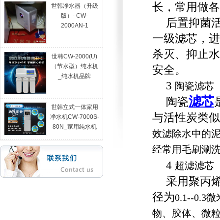
长，常用做各
世韩净水器（升级
版）- CW-
后置抑菌
2000AN-1
一级滤芯，进
杀灭、抑止水
世韩CW-2000(U)
（节水型）纯水机
安全。
_纯水机品牌
3
陶瓷滤芯
滤芯
陶瓷
世韩立式一体家用
与活性炭类似
净水机CW-7000S-
80N_家用纯水机
效滤除水中的
经常用毛刷涮
4
超滤滤芯
采用聚丙
径为
0.1--0.3
微
物、胶体、微