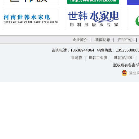
河南世韩水家电
世韩官网
世韩水网
大河水网
世韩纯水机
水处理医
企业简介
|
新闻动态
|
产品中心
|
纯净水设备
医院水处理设备
世韩纯水机
世韩CSM反渗透膜
世韩净水机
净水机招商
湖北纯水机
山西纯净水设备
湖南水处理
陕西水处理设备
濮阳纯水机
安阳纯水
咨询电话：18638944864 销售热线：1352558080
三门峡纯水机
开封水处理
焦作净水机
鹤壁纯水机
信阳净水机
世韩膜
|
世韩工业膜
|
世韩家用膜
|
版权所有备案/
豫公网