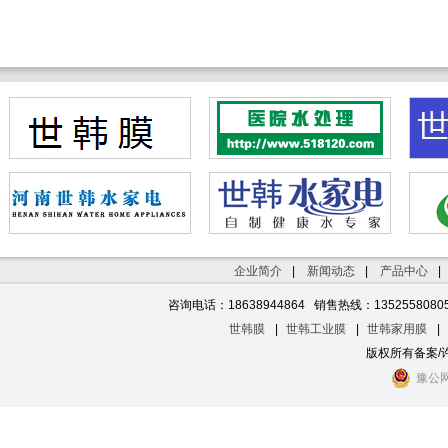
河南世韩水家电
世韩官网
世韩水网
大河水网
世韩纯水机
水处理医
企业简介
|
新闻动态
|
产品中心
|
纯净水设备
医院水处理设备
世韩纯水机
世韩CSM反渗透膜
世韩净水机
净水机招商
湖北纯水机
山西纯净水设备
湖南水处理
陕西水处理设备
濮阳纯水机
安阳纯水
咨询电话：18638944864 销售热线：1352558080
三门峡纯水机
开封水处理
焦作净水机
鹤壁纯水机
信阳净水机
世韩膜
|
世韩工业膜
|
世韩家用膜
|
版权所有备案/
豫公网