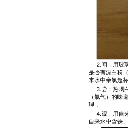
2.闻：用
是否有漂白粉
来水中余氯超
3.尝：热
（氯气）的味
理；
4.观：用
自来水中含铁