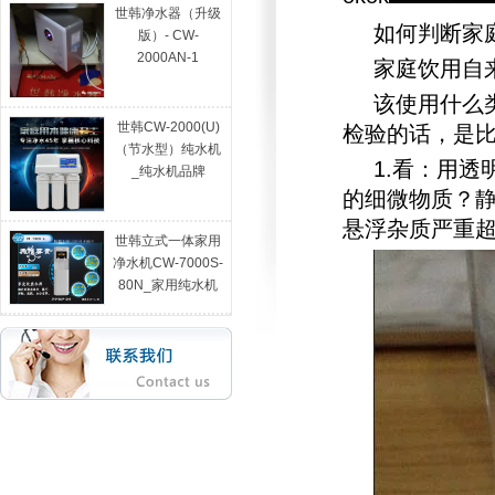
世韩净水器（升级
如何判断家
版）- CW-
2000AN-1
家庭饮用自
该使用什么
世韩CW-2000(U)
检验的话，是
（节水型）纯水机
1.看：用
_纯水机品牌
的细微物质？
悬浮杂质严重
世韩立式一体家用
净水机CW-7000S-
80N_家用纯水机