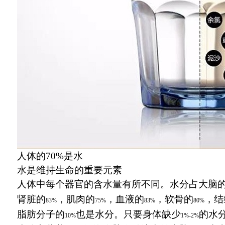
人体的
70%
是水
水是维持生命的重要元素
人体中每个器官的含水量有所不同。水分占大脑
肾脏的
，肌肉的
，血液的
，软骨的
，结
83%
75%
83%
80%
脂肪分子的
也是水分。只要身体缺少
的水
10%
1%-2%