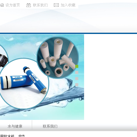
水与健康
联系我们
004 技术咨询：18939522868
器等产品。咨询服务热线：13525580805 技术咨询：15515822929