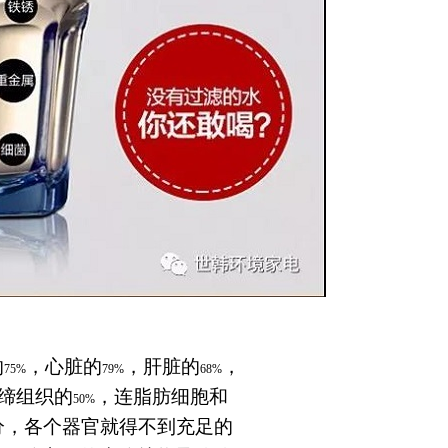
的
，心脏的
，肝脏的
，
75%
79%
68%
缔组织的
，连脂肪细胞和
50%
分，各个器官就得不到充足的