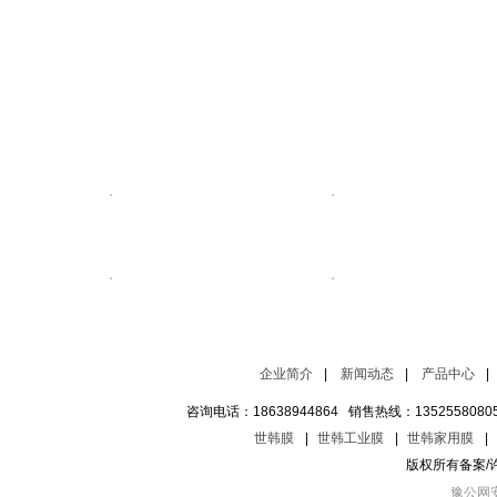
河南世韩水家电
世韩官网
世韩水网
大河水网
世韩纯水机
水处理医
企业简介
|
新闻动态
|
产品中心
|
纯净水设备
医院水处理设备
世韩纯水机
世韩CSM反渗透膜
世韩净水机
净水机招商
湖北纯水机
山西纯净水设备
湖南水处理
陕西水处理设备
濮阳纯水机
安阳纯水
咨询电话：18638944864 销售热线：1352558080
三门峡纯水机
开封水处理
焦作净水机
鹤壁纯水机
信阳净水机
世韩膜
|
世韩工业膜
|
世韩家用膜
|
版权所有备案/
豫公网安备